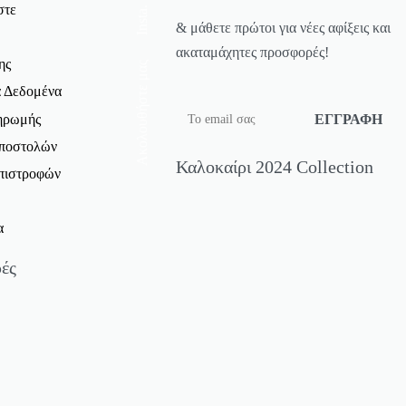
στε
Insta.
& μάθετε πρώτοι για νέες αφίξεις και
ακαταμάχητες προσφορές!
ης
Ακολουθήστε μας
 Δεδομένα
ηρωμής
Αποστολών
Καλοκαίρι 2024 Collection
Επιστροφών
α
ές
ς Μπλούζες Προσφορές
T-Shirt Προσφορές
Προσφορές
ροσφορές