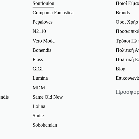
Sourloulou
Ποιοί Είμα
Compania Fantastica
Brands
Pepaloves
Όροι Χρήσ
N2110
Προσωπικά
Vero Moda
Τρόποι Πλ
Bonendis
Πολιτική 
Floss
Πολιτική 
GiGi
Blog
Lumina
Επικοινωνί
MDM
Προσφορ
ndis
Same Old New
Γυναικείε
Lolina
Γυναικεία 
Smile
Φορέματα 
Sobohemian
Φούστες Π