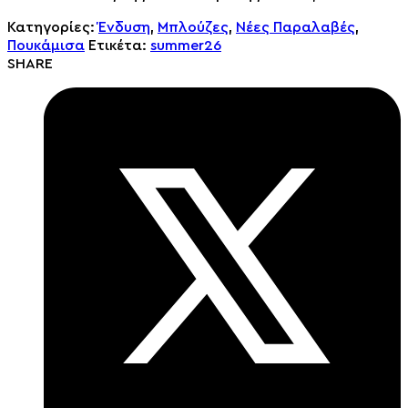
Κατηγορίες:
Ένδυση
,
Μπλούζες
,
Νέες Παραλαβές
,
Πουκάμισα
Ετικέτα:
summer26
SHARE