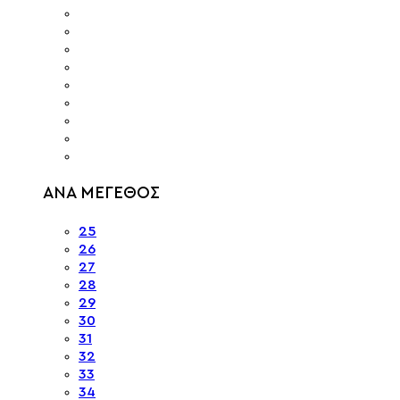
ΑΝΑ ΜΕΓΕΘΟΣ
25
26
27
28
29
30
31
32
33
34