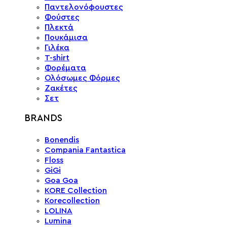
Παντελονόφουστες
Φούστες
Πλεκτά
Πουκάμισα
Γιλέκα
T-shirt
Φορέματα
Ολόσωμες Φόρμες
Ζακέτες
Σετ
BRANDS
Bonendis
Compania Fantastica
Floss
GiGi
Goa Goa
KORE Collection
Korecollection
LOLINA
Lumina